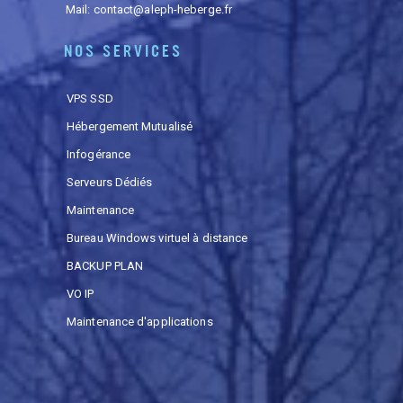
Mail:
contact@aleph-heberge.fr
NOS SERVICES
VPS SSD
Hébergement Mutualisé
Infogérance
Serveurs Dédiés
Maintenance
Bureau Windows virtuel à distance
BACKUP PLAN
VO IP
Maintenance d'applications