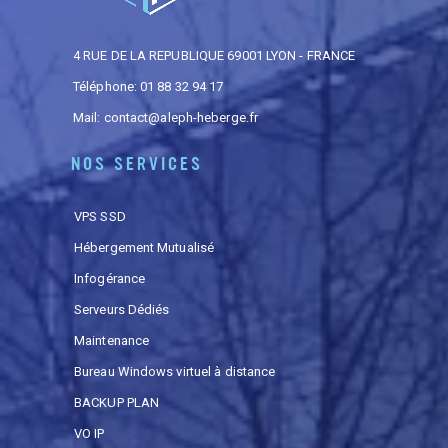
4 RUE DE LA REPUBLIQUE 69001 LYON - FRANCE
Téléphone: 01 88 32 94 17
Mail:
contact@aleph-heberge.fr
NOS SERVICES
VPS SSD
Hébergement Mutualisé
Infogérance
Serveurs Dédiés
Maintenance
Bureau Windows virtuel à distance
BACKUP PLAN
VO IP